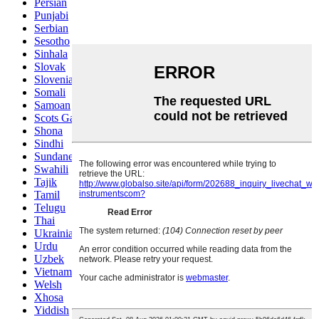
Persian
Punjabi
Serbian
Sesotho
Sinhala
Slovak
Slovenian
Somali
Samoan
Scots Gaelic
Shona
Sindhi
Sundanese
Swahili
Tajik
Tamil
Telugu
Thai
Ukrainian
Urdu
Uzbek
Vietnamese
Welsh
Xhosa
Yiddish