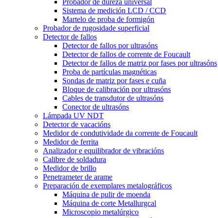
Probador de dureza universal
Sistema de medición LCD / CCD
Martelo de proba de formigón
Probador de rugosidade superficial
Detector de fallos
Detector de fallos por ultrasóns
Detector de fallos de corrente de Foucault
Detector de fallos de matriz por fases por ultrasóns
Proba de partículas magnéticas
Sondas de matriz por fases e cuña
Bloque de calibración por ultrasóns
Cables de transdutor de ultrasóns
Conector de ultrasóns
Lámpada UV NDT
Detector de vacacións
Medidor de condutividade da corrente de Foucault
Medidor de ferrita
Analizador e equilibrador de vibracións
Calibre de soldadura
Medidor de brillo
Penetrameter de arame
Preparación de exemplares metalográficos
Máquina de pulir de moenda
Máquina de corte Metallurgcal
Microscopio metalúrgico