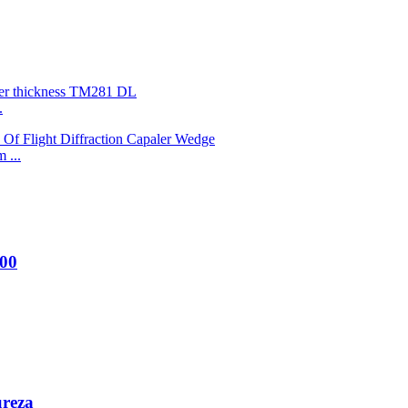
.
 ...
600
ureza