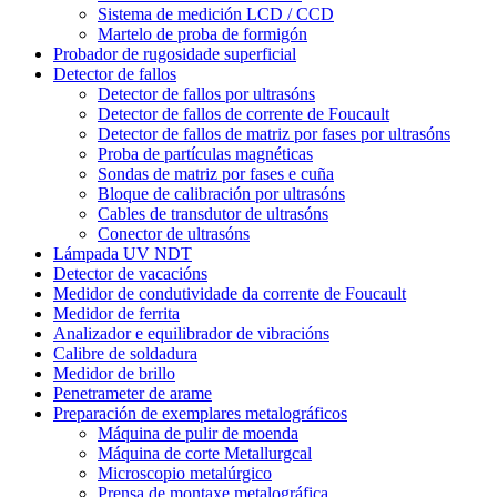
Sistema de medición LCD / CCD
Martelo de proba de formigón
Probador de rugosidade superficial
Detector de fallos
Detector de fallos por ultrasóns
Detector de fallos de corrente de Foucault
Detector de fallos de matriz por fases por ultrasóns
Proba de partículas magnéticas
Sondas de matriz por fases e cuña
Bloque de calibración por ultrasóns
Cables de transdutor de ultrasóns
Conector de ultrasóns
Lámpada UV NDT
Detector de vacacións
Medidor de condutividade da corrente de Foucault
Medidor de ferrita
Analizador e equilibrador de vibracións
Calibre de soldadura
Medidor de brillo
Penetrameter de arame
Preparación de exemplares metalográficos
Máquina de pulir de moenda
Máquina de corte Metallurgcal
Microscopio metalúrgico
Prensa de montaxe metalográfica