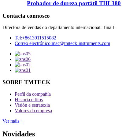
Probador de dureza portátil THL380
Contacta connosco
Directora de vendas do departamento internacional: Tina L
Tel:
+8613911515082
Correo electrónico:
mac@tmteck-instruments.com
SOBRE TMTECK
Perfil da compañía
Historia e fitos
Visión e estratexia
Valores da empresa
Ver máis +
Novidades