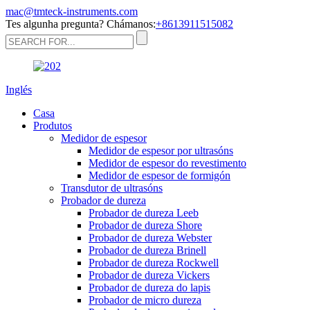
mac@tmteck-instruments.com
Tes algunha pregunta? Chámanos:
+8613911515082
Inglés
Casa
Produtos
Medidor de espesor
Medidor de espesor por ultrasóns
Medidor de espesor do revestimento
Medidor de espesor de formigón
Transdutor de ultrasóns
Probador de dureza
Probador de dureza Leeb
Probador de dureza Shore
Probador de dureza Webster
Probador de dureza Brinell
Probador de dureza Rockwell
Probador de dureza Vickers
Probador de dureza do lapis
Probador de micro dureza