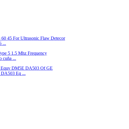
 ...
 cuña ...
o DA503 Eq ...