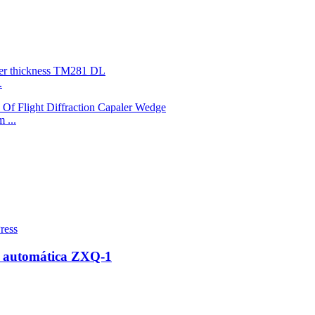
.
 ...
a automática ZXQ-1