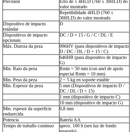
Precisión
Erro de ± 4HLD (760 ± 30HLD) do
valor mostrado
Repetibilidade 4HLD (760 ±
30HLD) do valor mostrado
Dispositivo de impacto
D
estándar
Dispositivos de impacto
DC / D + 15 / G / C / DL / E
opcionais
Máx. Dureza da peza
996HV (para dispositivos de impacto
D / DC / DL / D + 15 / C)
646HB (para dispositivo de impacto
G)
Min. Raio da peza
Rmin = 50 mm (con anel de apoio
especial Rmin = 10 mm)
Min. Peso da peza
2 ~ 5 kg en soporte estable
Min. Espesor da peza
5 mm (Dispositivos de impacto D /
DC / DL / D + 15)
1 mm (dispositivo de impacto C)
10 mm (dispositivo de impacto G)
Min. espesor da superficie
0,8 mm
endurecida
Potencia
Batería AA
Tempo de traballo continuo
aprox. 100 h (sen luz de fondo
apagada)