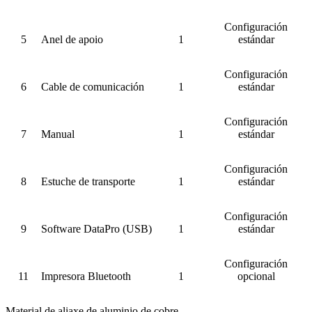
Configuración
5
Anel de apoio
1
estándar
Configuración
6
Cable de comunicación
1
estándar
Configuración
7
Manual
1
estándar
Configuración
8
Estuche de transporte
1
estándar
Configuración
9
Software DataPro (USB)
1
estándar
Configuración
11
Impresora Bluetooth
1
opcional
Material de aliaxe de aluminio de cobre