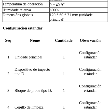
Temperatura de operación
0 ~ 40 ℃
Humidade relativa
≤90%
Dimensións globais
120 * 60 * 31 mm (unidade
principal)
Configuración estándar
Seq
Nome
Cantidade
Observación
Configuración
1
Unidade principal
1
estándar
Dispositivo de impacto
Configuración
2
tipo D
1
estándar
Configuración
3
Bloque de proba tipo D.
1
estándar
Configuración
4
Cepillo de limpeza
1
estándar