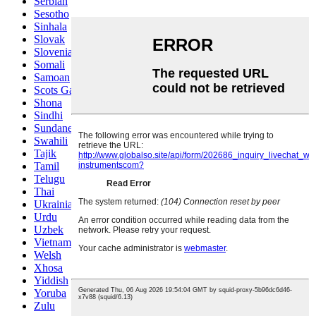
Serbian
Sesotho
Sinhala
Slovak
Slovenian
Somali
Samoan
Scots Gaelic
Shona
Sindhi
Sundanese
Swahili
Tajik
Tamil
Telugu
Thai
Ukrainian
Urdu
Uzbek
Vietnamese
Welsh
Xhosa
Yiddish
Yoruba
Zulu