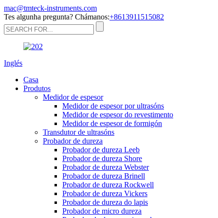
mac@tmteck-instruments.com
Tes algunha pregunta? Chámanos:
+8613911515082
Inglés
Casa
Produtos
Medidor de espesor
Medidor de espesor por ultrasóns
Medidor de espesor do revestimento
Medidor de espesor de formigón
Transdutor de ultrasóns
Probador de dureza
Probador de dureza Leeb
Probador de dureza Shore
Probador de dureza Webster
Probador de dureza Brinell
Probador de dureza Rockwell
Probador de dureza Vickers
Probador de dureza do lapis
Probador de micro dureza