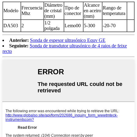
Diámetro
Alcance
Frecuencia
Tipo de
Rango de
Modelo
de cristal
en aceiro
Mhz
conector
temperatura
(mm)
(mm)
1/2
DA503
2
Lemo00
5-300
-20-70
polgada
Anterior:
Sonda de espesor ultrasónico Equv GE
Seguinte:
Sonda de transdutor ultrasónico de 4 raios de feixe
recto