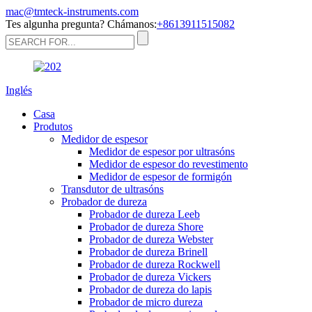
mac@tmteck-instruments.com
Tes algunha pregunta? Chámanos:
+8613911515082
Inglés
Casa
Produtos
Medidor de espesor
Medidor de espesor por ultrasóns
Medidor de espesor do revestimento
Medidor de espesor de formigón
Transdutor de ultrasóns
Probador de dureza
Probador de dureza Leeb
Probador de dureza Shore
Probador de dureza Webster
Probador de dureza Brinell
Probador de dureza Rockwell
Probador de dureza Vickers
Probador de dureza do lapis
Probador de micro dureza