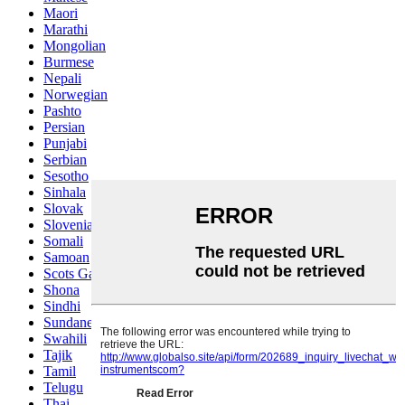
Maori
Marathi
Mongolian
Burmese
Nepali
Norwegian
Pashto
Persian
Punjabi
Serbian
Sesotho
Sinhala
Slovak
Slovenian
Somali
Samoan
Scots Gaelic
Shona
Sindhi
Sundanese
Swahili
Tajik
Tamil
Telugu
Thai