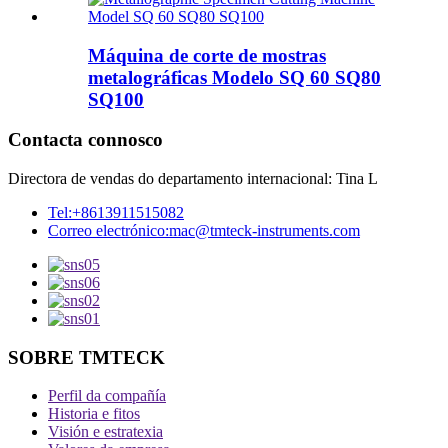
Máquina de corte de mostras
metalográficas Modelo SQ 60 SQ80
SQ100
Contacta connosco
Directora de vendas do departamento internacional: Tina L
Tel:
+8613911515082
Correo electrónico:
mac@tmteck-instruments.com
SOBRE TMTECK
Perfil da compañía
Historia e fitos
Visión e estratexia