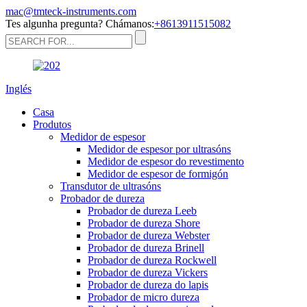
mac@tmteck-instruments.com
Tes algunha pregunta? Chámanos:
+8613911515082
Inglés
Casa
Produtos
Medidor de espesor
Medidor de espesor por ultrasóns
Medidor de espesor do revestimento
Medidor de espesor de formigón
Transdutor de ultrasóns
Probador de dureza
Probador de dureza Leeb
Probador de dureza Shore
Probador de dureza Webster
Probador de dureza Brinell
Probador de dureza Rockwell
Probador de dureza Vickers
Probador de dureza do lapis
Probador de micro dureza