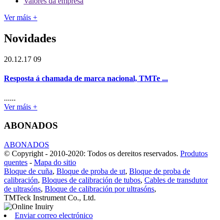
Valores da empresa
Ver máis +
Novidades
20.12.17 09
Resposta á chamada de marca nacional, TMTe ...
......
Ver máis +
ABONADOS
ABONADOS
© Copyright - 2010-2020: Todos os dereitos reservados.
Produtos
quentes
-
Mapa do sitio
Bloque de cuña
,
Bloque de proba de ut
,
Bloque de proba de
calibración
,
Bloques de calibración de tubos
,
Cables de transdutor
de ultrasóns
,
Bloque de calibración por ultrasóns
,
TMTeck Instrument Co., Ltd.
Enviar correo electrónico